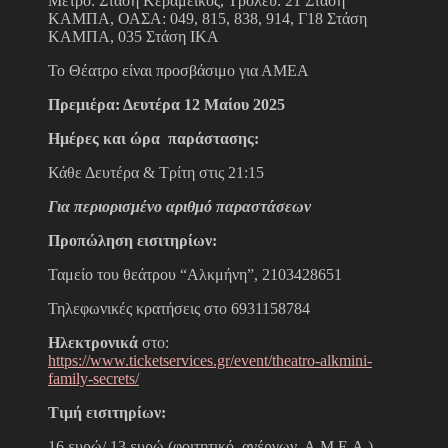
Μετρό: Στάση Κεραμεικός, Τρόλεϋ: 21 Στάση
ΚΑΜΠΑ, ΟΑΣΑ: 049, 815, 838, 914, Γ18 Στάση
ΚΑΜΠΑ, 035 Στάση ΙΚΑ
Το Θέατρο είναι προσβάσιμο για ΑΜΕΑ
Πρεμιέρα: Δευτέρα 12 Μαίου 2025
Ημέρες και ώρα παράστασης:
Κάθε Δευτέρα & Τρίτη στις 21:15
Για περιορισμένο αριθμό παραστάσεων
Προπώληση εισιτηρίων:
Ταμείο του θεάτρου “Αλκμήνη”, 2103428651
Τηλεφωνικές κρατήσεις στο 6931158784
Ηλεκτρονικά
στο:
https://www.ticketservices.gr/event/theatro-alkmini-
family-secrets/
Τιμή εισιτηρίων:
16 ευρώ/ 13 ευρώ (φοιτητικό, ανέργων, Α.Μ.Ε.Α.)