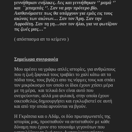
γεννήθηκαν ενήλικες. Λες και γεννήθηκαν ‘’ μαμά ‘’
και ΄΄μπαμπάς ‘’. Σαν να μην πρότερο βίο.
Αισθανόμαστε πως θα υπάρχουν για εμάς εις τους
αιώνας των αιώνων… Σαν τον Άρη. Σαν την
Αφροδίτη. Σαν τη γη…σαν τον ήλιο, για να φωτίζουν
τις ζωές μας…’’
( απόσπασμα απ το κείμενο )
Σημείωμα συγγραφέα
Μου αρέσει να γράφω απλές ιστορίες, για ανθρώπους
που η ζωή ξαφνικά τους τραβάει το χαλί κάτω απ τα
πόδια τους, τους βγάζει απο τις νόρμες τους και σπάει
τον μικρόκοσμο τον οποίο οι ίδιοι έχουν χτίσει μέρα
με τη μέρα, και τελικά δεν είναι αυτό που
ονειρεύονταν, αλλά μια φυλακή, στην οποία έχουν
οικειοθελώς δημιουργήσει και εγκλωβιστεί σε αυτή
και από την οποία αρνούνται να βγούν.
Η Γκράτσια και ο Αδάμ, οι δύο πρωταγωνιστές της
ιστορίας μας, προσπαθούν να αντισταθούν με κάθε
δύναμη που έχουν στο τσουνάμι γεγονότων που