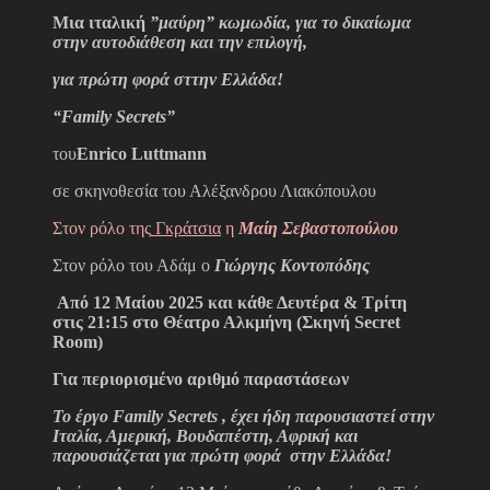
Μια ιταλική
”μαύρη” κωμωδία, για το δικαίωμα
στην αυτοδιάθεση και την επιλογή,
για πρώτη φορά σττην Ελλάδα!
“
Family
Secrets
”
του
Enrico
Luttmann
σε σκηνοθεσία του Αλέξανδρου Λιακόπουλου
Στον ρόλο της
Γκράτσια
η
Μαίη Σεβαστοπούλου
Στον ρόλο του Αδάμ ο
Γιώργης Κοντοπόδης
Από 12 Μαίου 2025 και κάθε Δευτέρα & Τρίτη
στις 21:15 στο Θέατρο Αλκμήνη (Σκηνή
Secret
Room
)
Για περιορισμένο αριθμό παραστάσεων
Το έργο
Family
Secrets
, έχει ήδη παρουσιαστεί στην
Ιταλία, Αμερική, Βουδαπέστη, Αφρική και
παρουσιάζεται για πρώτη φορά στην Ελλάδα!