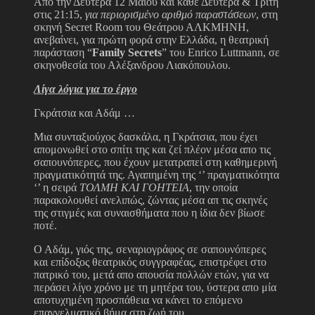
Από την Δευτέρα 12 Μαίου και κάθε Δευτέρα & Τρίτη
στις 21:15,
για περιορισμένο αριθμό παραστάσεων
, στη
σκηνή Secret Room του Θεάτρου ΑΛΚΜΗΝΗ,
ανεβαίνει, για πρώτη φορά στην Ελλάδα, η θεατρική
παράσταση “
Family
Secrets
” του Enrico Luttmann, σε
σκηνοθεσία του Αλέξανδρου Λιακόπουλου.
Λίγα λόγια για το έργο
Γκράτσια και Αδάμ …
Μια συνταξιούχος δασκάλα, η Γκράτσια, που έχει
απομονωθεί στο σπίτι της και ζεί πλέον μέσα απο τις
σαπουνόπερες, που έχουν μετατραπεί στη καθημερινή
πραγματικότητά της. Αγαπημένη της ‘’ πραγματικότητα
‘’ η σειρά
ΤΟΛΜΗ ΚΑΙ ΓΟΗΤΕΙΑ
, την οποία
παρακολουθεί ανελιπώς, ζώντας μέσα απ τις σκηνές
της στιγμές και συναισθήματα που η ίδια δεν βίωσε
ποτέ.
Ο Αδάμ, γιός της, σεναριογράφος σε σαπουνόπερες
και επίδοξος θεατρικός συγγραφέας, επιστρέφει στο
πατρικό του, μετά απο απουσία πολλών ετών, για να
περάσει λίγο χρόνο με τη μητέρα του, ύστερα απο μία
αποτυχημένη προσπάθεια να κάνει το επόμενο
επαγγελματικό βήμα στη ζωή του.