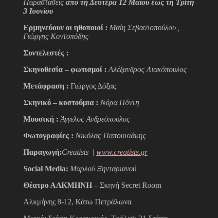
Παραστάσεις
απο τη Δευτέρα 12 Μαίου έως τη Τρίτη
3 Ιουνίου
Ερμηνεύουν οι ηθοποιοί :
Μαίη Σεβαστοπούλου ,
Γιώργης Κοντοπόδης
Συντελεστές :
Σκηνοθεσία – φωτισμοί :
Αλέξανδρος Λιακόπουλος
Μετάφραση
:
Γιώργος Δόξας
Σκηνικό – κοστούμια :
Νόρα Πόντη
Μουσική :
Άγγελος Ανδρεόπουλος
Φωτογραφίες :
Νικόλας Παπουτσάκης
Παραγωγή:
Creatists
|
www
.
creatists
.
gr
Social
Media
:
Μαρλού Ξηνταριανού
Θέατρο ΑΛΚΜΗΝΗ
– Σκηνή Secret Room
Αλκμήνης 8-12, Κάτω Πετράλωνα