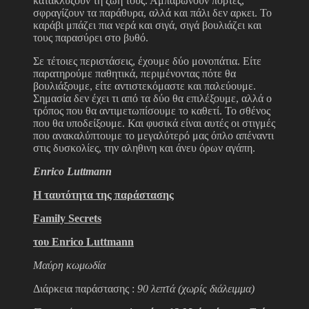
κατακλύζουν τη ζωή τους. Αμπαρώνουν πόρτες,
σφραγίζουν τα παράθυρα, αλλά και πάλι δεν αρκει. Το
καράβι μπάζει πια νερά και σιγά, σιγά βουλιάζει και
τους παρασύρει στο βυθό.
Σε τέτοιες περιστάσεις, έχουμε δύο μονοπάτια. Είτε
παρατηρούμε παθητικά, περιμένοντας πότε θα
βουλιάξουμε, είτε αντιστεκόμαστε και παλεύουμε.
Σημασία δεν έχει τι από τα δύο θα επιλέξουμε, αλλά ο
τρόπος που θα αντιμετωπίσουμε το καθετί. Το σθένος
που θα υποδείξουμε. Και φυσικά είναι αυτές οι στιγμές
που ανακαλύπτουμε το μεγαλύτερό μας όπλο απέναντι
στις δυσκολίες, την αληθινη και άνευ όρων αγάπη.
Enrico
Luttmann
Η ταυτότητα της παράστασης
Family
Secrets
του
Enrico
Luttmann
Μαύρη κωμωδία
Διάρκεια παράστασης :
90 λεπτά (χωρίς διάλειμμα)