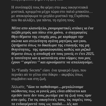
Η συνύπαρξή τους θα φέρει στο φως οικογενειακά
μυστικά, κρυμμένα μέχρι τώρα στο παλιό μπαούλο…
με αποκορύφωμα το μεγάλο μυστικό της Γκράτσια,
που θα αλλάξει, για πάντα, τη σχέση τους.
Μέσα απο κλαυσίγελο, χιουμοριστικές ατάκες κι ένα
ταξίδι μπρός και πίσω στο χρόνο, ο συγγραφέας
θίγει θέματα της εποχής μας, με κυρίαρχο την
αιώνια και ατελεύτητη αγάπη μητέρας και γιου,
ζητήματα όπως το δικαίωμα της επιλογής της μη
θνητότητας, της ομοφυλοφυλίας καθώς και ριζικά
θέματα όπως η αποδοχή απ τους γονείς εν έτει 2025,
η ταυτότητα και η καταπίεση απο νόρμες που μας
έχουν ‘’ φορέσει ‘’ και αρνούμαστε να απαλλαγούμε.
Το “Family Secrets” είανι ένα τρυφερό έργο, που
περνάει απ το γέλιο στο δάκρυ – ακριβώς όπως
συμβαίνει και στη ζωή.
Άλλωστε,
”όλοι το παθαίνουμε…μεγαλώνουμε
νιώθοντας πως οι γονείς μας είναι αθάνατοι και
σχεδόν ποτε δεν τους ρωτάμε για τη ζωή τους πριν
απο εμάς. Για τις οικογένειές τους, τις παρέες τους,
τα ενδιαφέροντά τους ως παιδιά… λές και