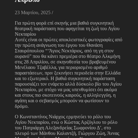
23 Μαρτίου, 2025
/
Για πρώτη φορά επί σκηνής μια βαθιά συγκινητική
θεατρική παράσταση που αφηγείται τη ζωή του Αγίου
Νεκταρίου
Αυτές είναι οι πρώτες αποκλειστικές φωτογραφίες από
την πρώτη ανάγνωση του έργου του Θανάση
Σταυρόπουλου “‘Άγιος Νεκτάριος, από τη γη στον
ουρανό” που θα κάνει πρεμιέρα στο θέατρο Αλκμήνη
στις 28 Απριλίου, σε σκηνοθεσία του βραβευμένου
Μενέλαου Τζαβέλλα, για περιορισμένο αριθμό
παραστάσεων, πριν ξεκινήσει περιοδεία στην Ελλάδα
και το εξωτερικό. Η βαθιά συγκινητική παράσταση
παρουσιάζει τον ενάρετο αλλά δύσκολο βίο του Αγίου
Νεκταρίου, με στόχο να μας υπενθυμίσει ότι ακόμα
και στους πιο σκοτεινούς καιρούς, η αλληλεγγύη, η
αγάπη και ο σεβασμός μπορούν να φωτίσουν το
δρόμο.
Ο Κωνσταντίνος Νιάρχος ερμηνεύει το ρόλο του
Αγίου Νεκταρίου, ενώ ο Κώστας Αρζόγλου το ρόλο
του Πατριάρχη Αλεξανδρείας Σωφρονίου Δ’, στο
πλευρό των Μάνθου Καλαντζή, Γιώργου Ζώη, Άννας