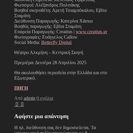
Φωτισμοί: Αλέξανδρος Πολιτάκης
Βοηθοί σκηνοθέτη: Αρετή Τσιαμπόκαλου, Εβίτα
Σταμάτη
Διεύθυνση Παραγωγής: Κατερίνα Χάσκα
Βοηθός παραγωγής: Εβίτα Σταμάτη
Εταιρεία Παραγωγής: Creatists |
www.creatists.gr
Φωτογραφίες: Ευάγγελος Callow
Social Media:
Betterfly Digital
Θέατρο Αλκμήνη – Κεντρική Σκηνή
Πρεμιέρα: Δευτέρα 28 Απριλίου 2025
Θα ακολουθήσει περιοδεία στην Ελλάδα και στο
Εξωτερικό.
ΠΗΓΗ
Από
admin
0 σχόλια
Αφήστε μια απάντηση
Η ηλ. διεύθυνση σας δεν δημοσιεύεται.
Τα
υποχρεωτικά πεδία σημειώνονται με
*