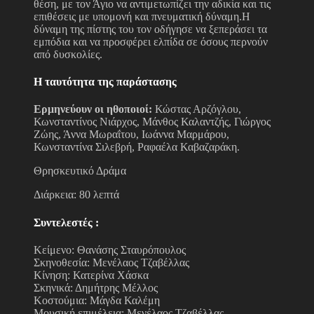
θέση, με τον Άγιο να αντιμετωπίζει την αδικία και τις
επιθέσεις με υπομονή και πνευματική δύναμη.Η
δύναμη της πίστης του τον οδήγησε να ξεπεράσει τα
εμπόδια και να προσφέρει ελπίδα σε όσους περνούν
από δυσκολίες.
Η ταυτότητα της παράστασης
Ερμηνεύουν οι ηθοποιοί:
Κώστας Αρζόγλου,
Κωνσταντίνος Νιάρχος, Μάνθος Καλαντζής, Γιώργος
Ζώης, Άννα Μωραΐτου, Ιωάννα Μαρμάρου,
Κωνσταντίνα Σιλεβρή, Ραφαέλα Καβαζαράκη.
Θρησκευτικό Δράμα
Διάρκεια: 80 λεπτά
Συντελεστές :
Κείμενο: Θανάσης Σταυρόπουλος
Σκηνοθεσία: Μενέλαος Τζαβέλλας
Κίνηση: Κατερίνα Χάσκα
Σκηνικά: Δημήτρης Μέλλος
Κοστούμια: Μάγδα Καλέμη
Μουσική επιμέλεια: Μενέλαος Τζαβέλλας