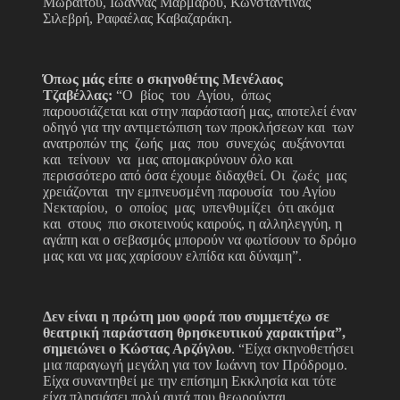
Μωραΐτου, Ιωάννας Μαρμάρου, Κωνσταντίνας
Σιλεβρή, Ραφαέλας Καβαζαράκη.
Όπως μάς είπε ο σκηνοθέτης Μενέλαος
Τζαβέλλας:
“Ο βίος του Αγίου, όπως
παρουσιάζεται και στην παράστασή μας, αποτελεί έναν
οδηγό για την αντιμετώπιση των προκλήσεων και των
ανατροπών της ζωής μας που συνεχώς αυξάνονται
και τείνουν να μας απομακρύνουν όλο και
περισσότερο από όσα έχουμε διδαχθεί. Οι ζωές μας
χρειάζονται την εμπνευσμένη παρουσία του Αγίου
Νεκταρίου, ο οποίος μας υπενθυμίζει ότι ακόμα
και στους πιο σκοτεινούς καιρούς, η αλληλεγγύη, η
αγάπη και ο σεβασμός μπορούν να φωτίσουν το δρόμο
μας και να μας χαρίσουν ελπίδα και δύναμη”.
Δεν είναι η πρώτη μου φορά που συμμετέχω σε
θεατρική παράσταση θρησκευτικού χαρακτήρα”,
σημειώνει ο Κώστας Αρζόγλου
. “Είχα σκηνοθετήσει
μια παραγωγή μεγάλη για τον Ιωάννη τον Πρόδρομο.
Είχα συναντηθεί με την επίσημη Εκκλησία και τότε
είχα πλησιάσει πολύ αυτά που θεωρούνται